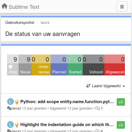
Sublime Text
Gebruikersprofiel
lanzz
De status van uw aanvragen
9
9
0
0
0
0
0
0
0
Under
Alles
Nieuw
review
Planned
Started
Voltooid
Afgewezen
Laatst bijgewerkt
Python: add scope entity.name.function.python for the actual function name in a function call
+1
lanzz
13 jaar geleden
•
bijgewerkt
13 jaar geleden
•
1
Highlight the indentation guide on which the current line starts on
+1
lanzz
13 jaar geleden
•
bijgewerkt
13 jaar geleden
•
6