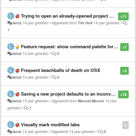
Trying to open an already-opened project opens a new empty window
+11
lanzz
14 jaar geleden
•
bijgewerkt door
Tim Holt
14 jaar geleden
•
1
Feature request: show command palette for chord keybindings
+7
lanzz
14 jaar geleden
•
0
Frequent beachballs of death on OSX
+3
lanzz
14 jaar geleden
•
0
Saving a new project defaults to an inconvenient initial location for the save dialog
+18
lanzz
15 jaar geleden
•
bijgewerkt door
Manuel Meurer
14 jaar
geleden
•
1
Visually mark modified tabs
0
lanzz
14 jaar geleden
•
bijgewerkt
14 jaar geleden
•
0