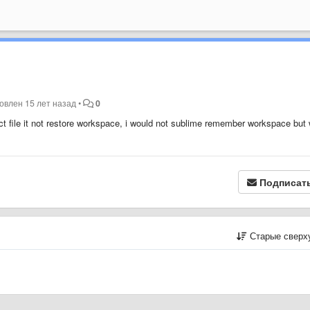
новлен
15 лет назад
•
0
ect file it not restore workspace, i would not sublime remember workspace but
Подписат
Старые сверх