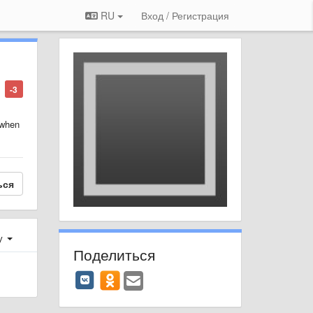
RU
Вход / Регистрация
-3
 when
ься
у
Поделиться