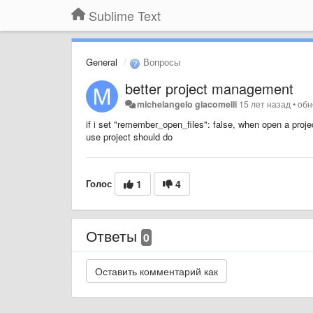
Sublime Text
General
Вопросы
better project management
michelangelo giacomelli
15 лет назад
•
об
if i set "remember_open_files": false, when open a proj
use project should do
Голос
1
4
Ответы
0