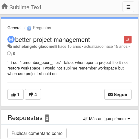
Sublime Text
General
Preguntas
better project management
-3
michelangelo giacomelli
hace 15 años
•
actualizado
hace 15 años
•
0
if i set "remember_open_files": false, when open a project file it not
restore workspace, i would not sublime remember workspace but
when use project should do
1
4
Seguir
Respuestas
0
Más antiguo primero