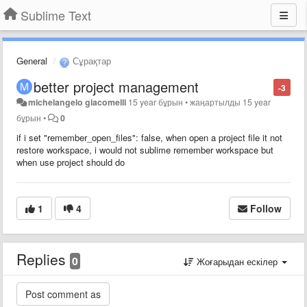
Sublime Text
General
Сұрақтар
better project management
-3
michelangelo giacomelli
15 year бұрын
•
жаңартылды
15 year
бұрын
•
0
if i set "remember_open_files": false, when open a project file it not
restore workspace, i would not sublime remember workspace but
when use project should do
1
4
Follow
Replies
0
Жоғарыдан ескілер