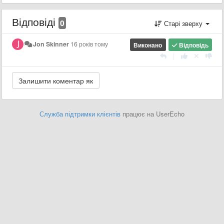
Відповіді
0
Старі зверху
Jon Skinner
16 років тому
Виконано
Відповідь
|
Служба підтримки клієнтів
працює на UserEcho