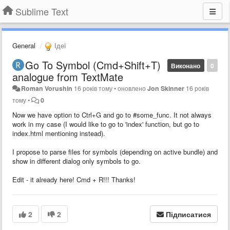
Sublime Text
General
Ідеї
Go To Symbol (Cmd+Shift+T)
Виконано
0
analogue from TextMate
Roman Vorushin
16 років тому
•
оновлено
Jon Skinner
16 років
тому
•
0
Now we have option to Ctrl+G and go to #some_func. It not always
work in my case (I would like to go to 'index' function, but go to
index.html mentioning instead).
I propose to parse files for symbols (depending on active bundle) and
show in different dialog only symbols to go.
Edit - it already here! Cmd + R!!! Thanks!
2
2
Підписатися