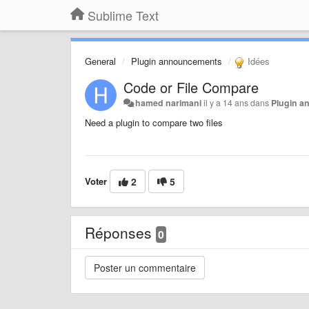
Sublime Text
General
Plugin announcements
Idées
Code or File Compare
hamed narimani
il y a 14 ans
dans
Plugin 
Need a plugin to compare two files
Voter
2
5
Réponses
0