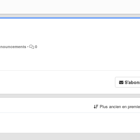
announcements
•
0
S'abon
Plus ancien en premi