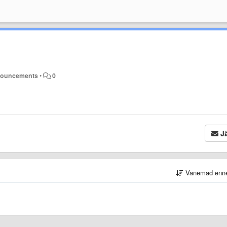
nouncements
•
0
Jä
Vanemad enn