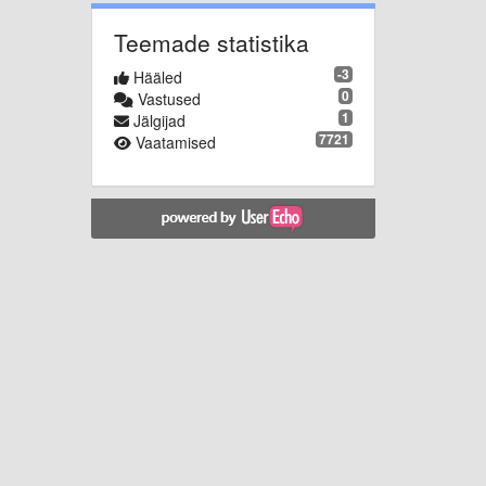
Teemade statistika
-3
Hääled
0
Vastused
1
Jälgijad
7721
Vaatamised