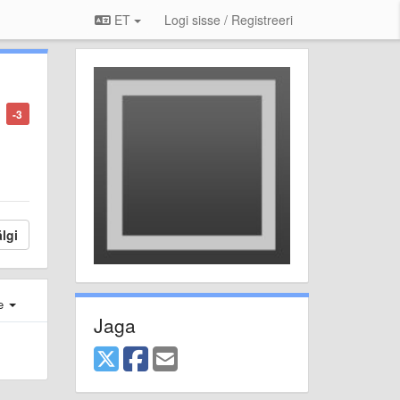
ET
Logi sisse / Registreeri
-3
lgi
e
Jaga