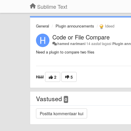
Sublime Text
General
Plugin announcements
Ideed
Code or File Compare
hamed narimani
14 aastat tagasi
Plugin an
Need a plugin to compare two files
Hääl
2
5
Vastused
0