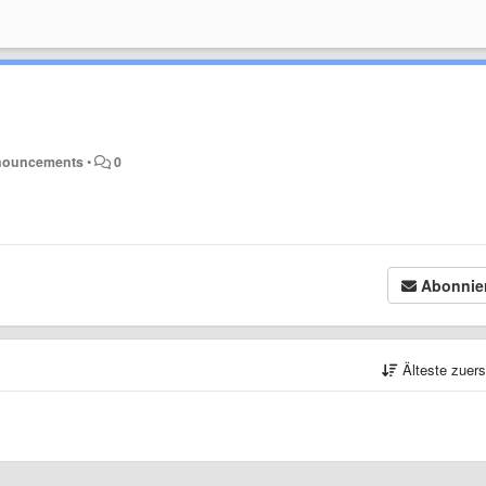
nnouncements
•
0
Abonnie
Älteste zuer