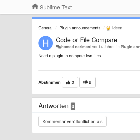
Sublime Text
General
Plugin announcements
Ideen
Code or File Compare
hamed narimani
vor 14 Jahren
in
Plugin a
Need a plugin to compare two files
Abstimmen
2
5
Antworten
0