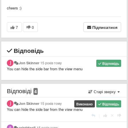
cheers :)
7
0
Підписатися
Відповідь
Jon Skinner
15 років тому
Відповідь
You can hide the side bar from the view menu
Відповіді
4
Старі зверху
Jon Skinner
15 років тому
Виконано
Відповідь
You can hide the side bar from the view menu
|
aristidesfl
15 років тому