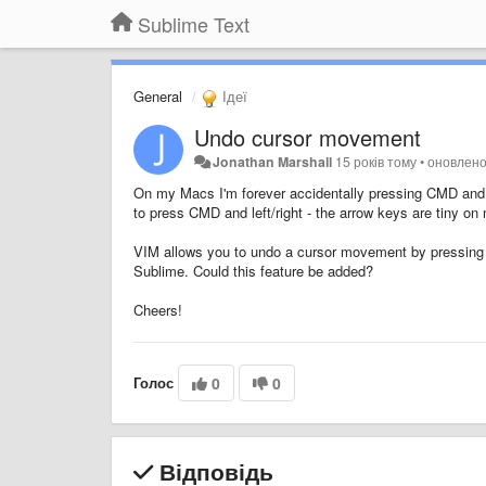
Sublime Text
General
Ідеї
Undo cursor movement
Jonathan Marshall
15 років тому
•
оновлен
On my Macs I'm forever accidentally pressing CMD and u
to press CMD and left/right - the arrow keys are tiny o
VIM allows you to undo a cursor movement by pressing CT
Sublime. Could this feature be added?
Cheers!
Голос
0
0
Відповідь