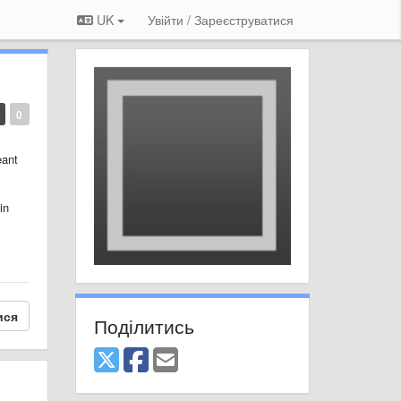
UK
Увійти / Зареєструватися
0
eant
in
ися
Поділитись