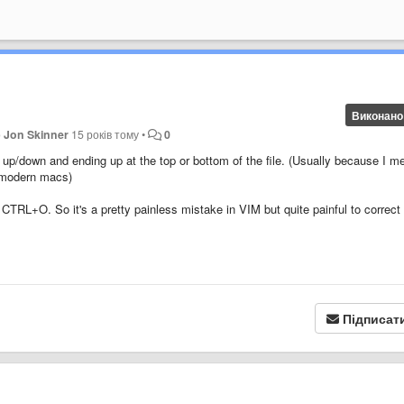
Виконано
о
Jon Skinner
15 років тому
•
0
p/down and ending up at the top or bottom of the file. (Usually because I m
n modern macs)
RL+O. So it's a pretty painless mistake in VIM but quite painful to correct 
Підписат