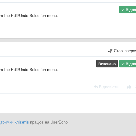
Відпо
om the Edit/Undo Selection menu.
Старі звер
Виконано
Відпо
om the Edit/Undo Selection menu.
Відповісти
|
тримки клієнтів
працює на UserEcho