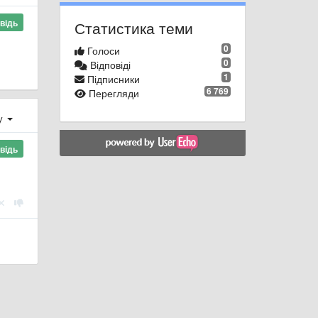
відь
Статистика теми
0
Голоси
0
Відповіді
1
Підписники
6 769
Перегляди
ху
відь