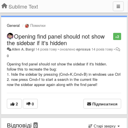
Sublime Text
General
Помилки
Opening find panel should not show
+2
the sidebar if it's hidden
Allen A. Bargi
14 років тому
•
оновлено
eproxus
14 років тому
•
0
Opening find panel should not show the sidebar if it's hidden.
follow this to recreate the bug:
1. hide the sidebar by pressing (Cmd+K,Cmd+B) in windows use Ctrl
2. now press Cmd+f to start a search in the current file
now the sidebar appear again along with the find panel!
2
0
Підписатися
Відповіді
0
Старі зверху