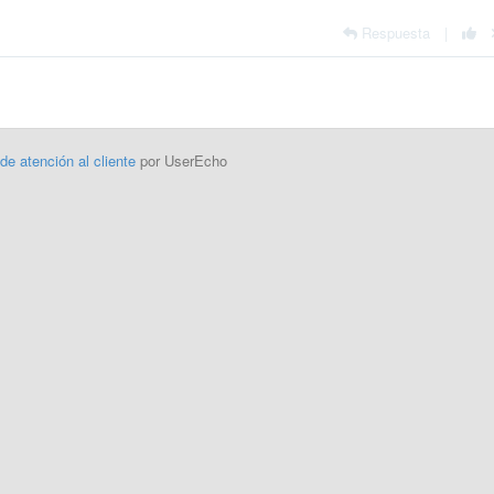
Respuesta
|
 de atención al cliente
por UserEcho