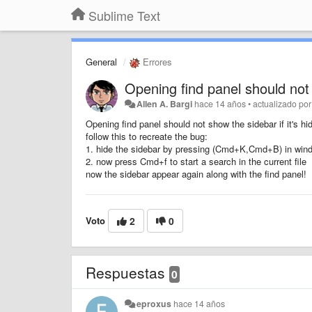
Sublime Text
General
Errores
Opening find panel should not 
Allen A. Bargi
hace 14 años
•
actualizado po
Opening find panel should not show the sidebar if it's h
follow this to recreate the bug:
1. hide the sidebar by pressing (Cmd+K,Cmd+B) in wind
2. now press Cmd+f to start a search in the current file
now the sidebar appear again along with the find panel!
Voto
2
0
Respuestas
0
eproxus
hace 14 años