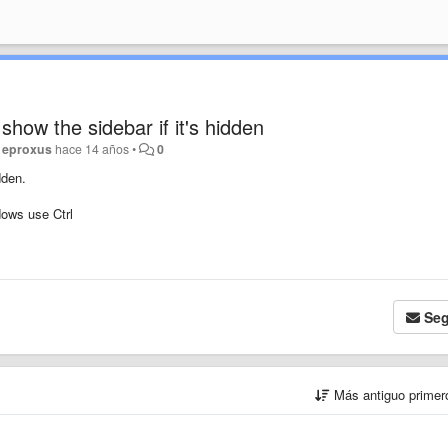
show the sidebar if it's hidden
r
eproxus
hace 14 años
•
0
idden.
ows use Ctrl
Seg
Más antiguo prime