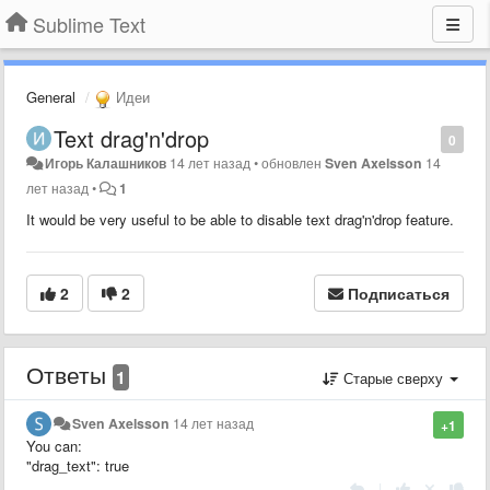
Sublime Text
General
Идеи
Text drag'n'drop
0
Игорь Калашников
14 лет назад
•
обновлен
Sven Axelsson
14
лет назад
•
1
It would be very useful to be able to disable text drag'n'drop feature.
2
2
Подписаться
Ответы
1
Старые сверху
Sven Axelsson
14 лет назад
+1
You can:
"drag_text": true
|