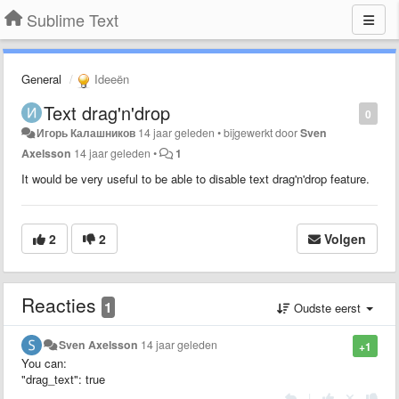
Sublime Text
General
Ideeën
Text drag'n'drop
0
Игорь Калашников
14 jaar geleden
•
bijgewerkt door
Sven
Axelsson
14 jaar geleden
•
1
It would be very useful to be able to disable text drag'n'drop feature.
2
2
Volgen
Reacties
1
Oudste eerst
Sven Axelsson
14 jaar geleden
+1
You can:
"drag_text": true
|