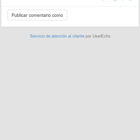
Servicio de atención al cliente
por UserEcho