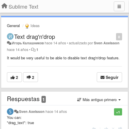
Sublime Text
General
Ideas
Text drag'n'drop
0
Игорь Калашников
hace 14 años
•
actualizado por
Sven Axelsson
hace 14 años
•
1
It would be very useful to be able to disable text drag'n'drop feature.
2
2
Seguir
Respuestas
1
Más antiguo primero
Sven Axelsson
hace 14 años
+1
You can:
"drag_text": true
|