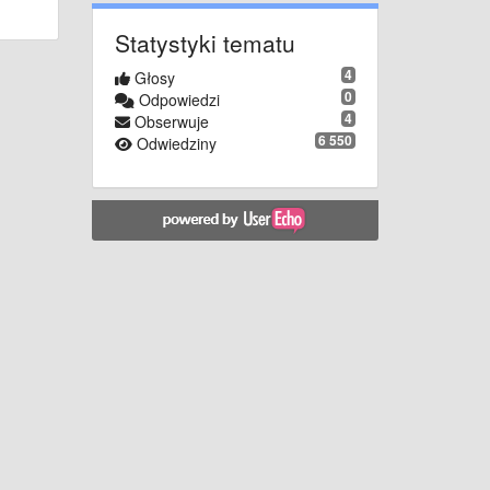
Statystyki tematu
4
Głosy
0
Odpowiedzi
4
Obserwuje
6 550
Odwiedziny