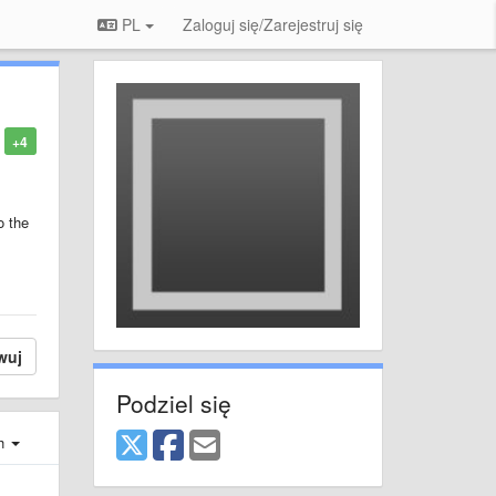
PL
Zaloguj się/Zarejestruj się
+4
o the
wuj
Podziel się
ch