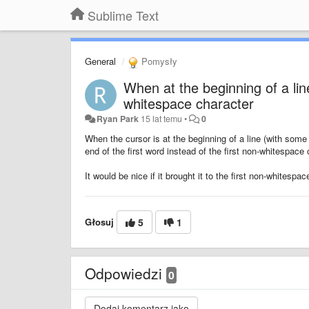
Sublime Text
General
Pomysły
When at the beginning of a line
whitespace character
Ryan Park
15 lat temu
•
0
When the cursor is at the beginning of a line (with some w
end of the first word instead of the first non-whitespace 
It would be nice if it brought it to the first non-whitesp
Głosuj
5
1
Odpowiedzi
0