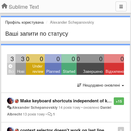
Sublime Text
Профіль користувача
Alexander Schepanovskiy
Ваші запити по статусу
3
3
0
0
0
0
0
0
0
Under
Всі
Нові
review
Planned
Started
Завершено
Відхилено
Нещодавно оновлені
Make keyboard shortcuts independent of keyboard layout
+15
Alexander Schepanovskiy
14 років тому
•
оновлено
Daniel
Albrecht
13 років тому
•
1
context selector doesn't work on last line
0