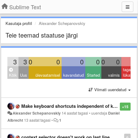
Sublime Text
Kasutaja profiil
Alexander Schepanovskiy
Teie teemad staatuse järgi
3
3
0
0
0
0
0
0
0
tagasi
Kõik
Uus
ülevaatamisel
kavandatud
Started
valmis
lükatud
Viimati uuendatud
Make keyboard shortcuts independent of keyboard layout
+15
Alexander Schepanovskiy
14 aastat tagasi
•
uuendaja
Daniel
Albrecht
13 aastat tagasi
•
1
context selector doesn't work on last line
0