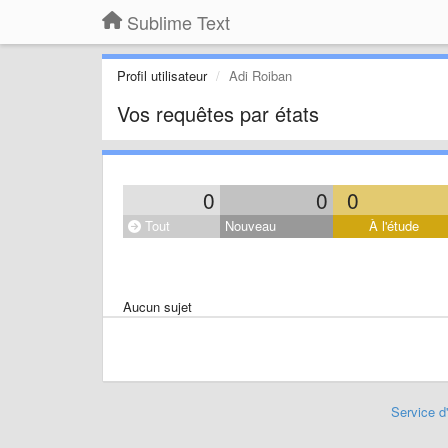
Sublime Text
Profil utilisateur
Adi Roiban
Vos requêtes par états
0
0
0
Tout
Nouveau
À l'étude
Aucun sujet
Service d