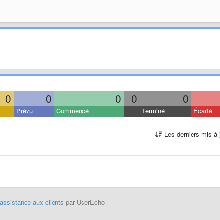
0
0
0
0
0
Prévu
Commencé
Terminé
Écarté
Les derniers mis à 
'assistance aux clients
par UserEcho