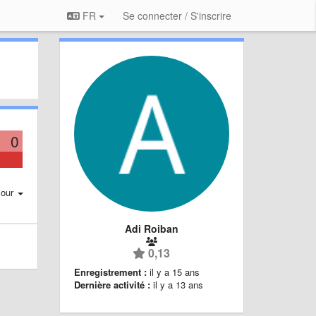
FR
Se connecter / S'inscrire
0
jour
Adi Roiban
0,13
Enregistrement :
il y a 15 ans
Dernière activité :
il y a 13 ans