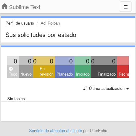
Sublime Text
Perfil de usuario
Adi Roiban
Sus solicitudes por estado
0
0
0
0
0
0
0
0
En
Todo
Nuevo
revisión
Planeado
Iniciado
Finalizado
Rechaza
Última actualización
Sin topics
Servicio de atención al cliente
por UserEcho