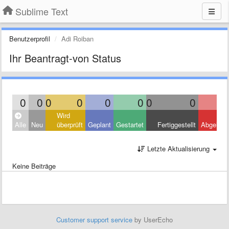
Sublime Text
Benutzerprofil
Adi Roiban
Ihr Beantragt-von Status
0
0
0
0
0
0
0
0
Wird
Alle
Neu
überprüft
Geplant
Gestartet
Fertiggestellt
Abgelehn
Letzte Aktualisierung
Keine Beiträge
Customer support service
by UserEcho