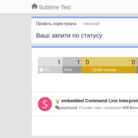
Sublime Text
Профіль користувача
sepisoad
Ваші запити по статусу
1
1
0
0
Всі
Нові
Under review
embedded Command Line Interpret
sepisoad
15 років тому
•
оновлено
Will Bo