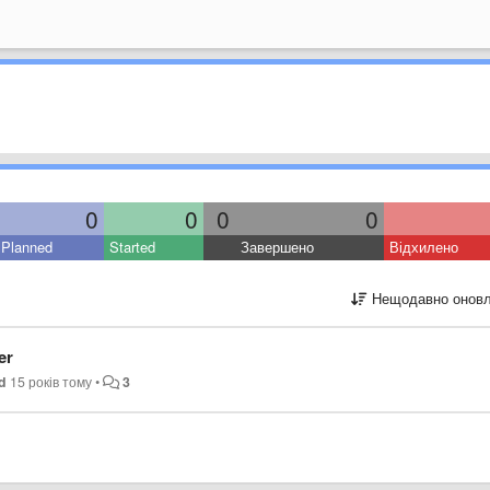
0
0
0
0
Planned
Started
Завершено
Відхилено
Нещодавно оновл
er
nd
15 років тому
•
3