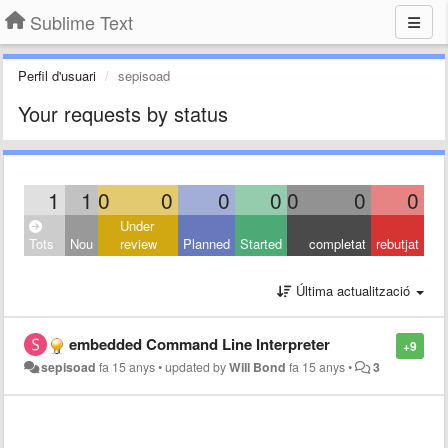
Sublime Text
Perfil d'usuari
sepisoad
Your requests by status
1
1
0
0
0
0
0
0
0
Under
Tots
Nou
review
Planned
Started
completat
rebutjat
Última actualització
embedded Command Line Interpreter
+9
sepisoad
fa 15 anys
•
updated by
Will Bond
fa 15 anys
•
3