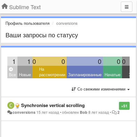
Sublime Text
Профиль пользователя
conversions
Ваши запросы по статусу
1
1
0
0
0
0
0
На
Все
Новые
рассмотрении
Запланированные
Начатые
Зав
Со свежими изменениями
Synchronise vertical scrolling
+51
conversions
15 лет назад
•
обновлен
Bob
8 лет назад
•
2