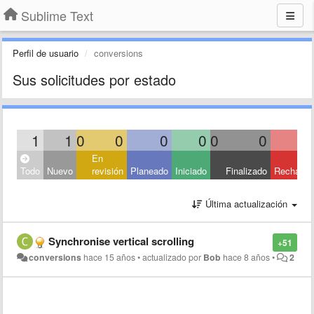
Sublime Text
Perfil de usuario
conversions
Sus solicitudes por estado
1
1
0
0
0
0
0
0
En
Todo
Nuevo
revisión
Planeado
Iniciado
Finalizado
Rechaza
Última actualización
Synchronise vertical scrolling
+51
conversions
hace 15 años
•
actualizado por
Bob
hace 8 años
•
2