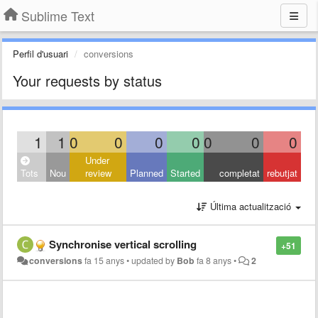
Sublime Text
Perfil d'usuari
conversions
Your requests by status
1
1
0
0
0
0
0
0
0
Under
Tots
Nou
review
Planned
Started
completat
rebutjat
Última actualització
Synchronise vertical scrolling
+51
conversions
fa 15 anys
•
updated by
Bob
fa 8 anys
•
2