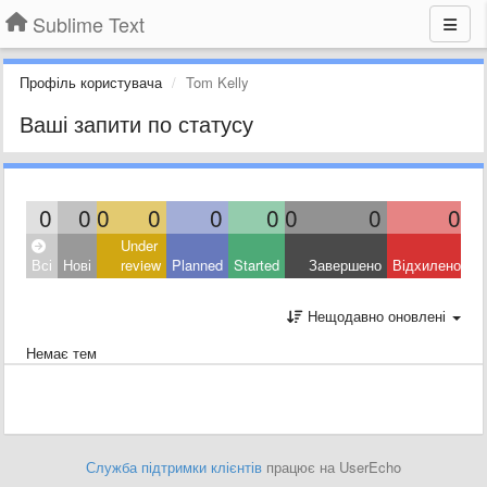
Sublime Text
Профіль користувача
Tom Kelly
Ваші запити по статусу
0
0
0
0
0
0
0
0
0
Under
Всі
Нові
review
Planned
Started
Завершено
Відхилено
Нещодавно оновлені
Немає тем
Служба підтримки клієнтів
працює на UserEcho