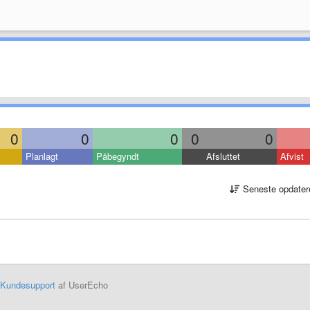
0
0
0
0
0
Planlagt
Påbegyndt
Afsluttet
Afvist
Seneste opdater
Kundesupport
af UserEcho