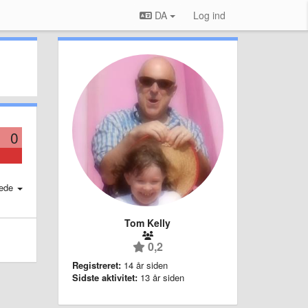
DA
Log ind
0
ede
Tom Kelly
0,2
Registreret:
14 år siden
Sidste aktivitet:
13 år siden