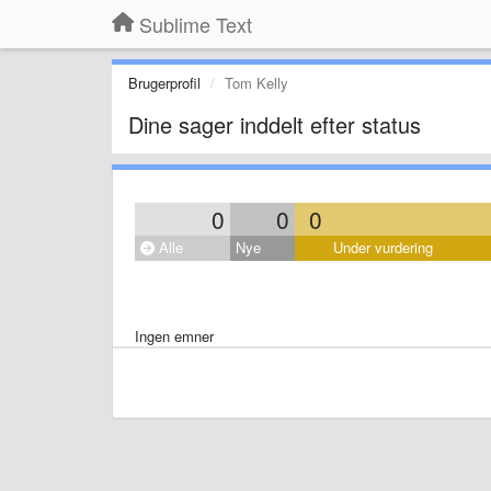
Sublime Text
Brugerprofil
Tom Kelly
Dine sager inddelt efter status
0
0
0
Alle
Nye
Under vurdering
Ingen emner