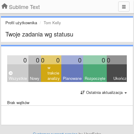
Sublime Text
Profil użytkownika
Tom Kelly
Twoje zadania wg statusu
0
0
0
0
0
0
0
0
w
trakcie
Wszystkie
Nowy
analizy
Planowane
Rozpoczęte
Ukończony
Ostatnia aktualizacja
Brak wątków
Customer support service
by UserEcho