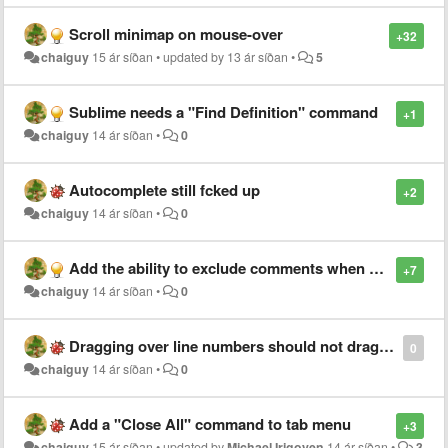
Scroll minimap on mouse-over
+32
chaiguy
15 ár síðan
•
updated by
13 ár síðan
•
5
Sublime needs a "Find Definition" command
+1
chaiguy
14 ár síðan
•
0
Autocomplete still fcked up
+2
chaiguy
14 ár síðan
•
0
Add the ability to exclude comments when searching
+7
chaiguy
14 ár síðan
•
0
Dragging over line numbers should not drag and drop text
0
chaiguy
14 ár síðan
•
0
Add a "Close All" command to tab menu
+3
chaiguy
15 ár síðan
•
updated by
Michael Irigoyen
14 ár síðan
•
3