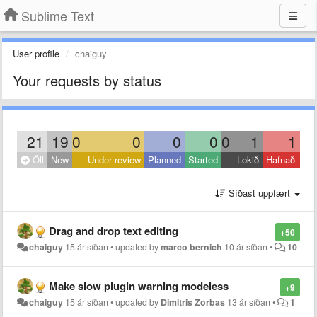
Sublime Text
User profile
chaiguy
Your requests by status
21
19
0
0
0
0
0
1
1
Öll
New
Under review
Planned
Started
Lokið
Hafnað
Síðast uppfært
Drag and drop text editing
+50
chaiguy
15 ár síðan
•
updated by
marco bernich
10 ár síðan
•
10
Make slow plugin warning modeless
+9
chaiguy
15 ár síðan
•
updated by
Dimitris Zorbas
13 ár síðan
•
1