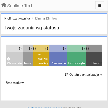
Sublime Text
Profil użytkownika
Dimitar Dimitrov
Twoje zadania wg statusu
0
0
0
0
0
0
0
0
w
trakcie
Wszystkie
Nowy
analizy
Planowane
Rozpoczęte
Ukończony
Ostatnia aktualizacja
Brak wątków
Customer support service
by UserEcho