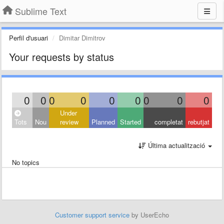
Sublime Text
Perfil d'usuari
Dimitar Dimitrov
Your requests by status
0
0
0
0
0
0
0
0
0
Under
Tots
Nou
review
Planned
Started
completat
rebutjat
Última actualització
No topics
Customer support service
by UserEcho