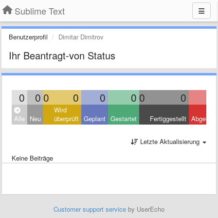
Sublime Text
Benutzerprofil
Dimitar Dimitrov
Ihr Beantragt-von Status
0
0
0
0
0
0
0
0
Wird
Alle
Neu
überprüft
Geplant
Gestartet
Fertiggestellt
Abgelehn
Letzte Aktualisierung
Keine Beiträge
Customer support service
by UserEcho