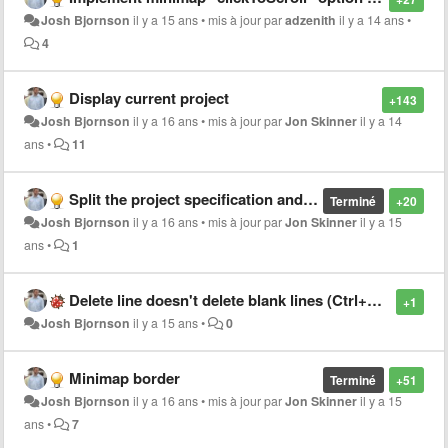
Josh Bjornson
il y a 15 ans
•
mis à jour par
adzenith
il y a 14 ans
•
4
Display current project
+143
Josh Bjornson
il y a 16 ans
•
mis à jour par
Jon Skinner
il y a 14
ans
•
11
Split the project specification and the project state
Terminé
+20
Josh Bjornson
il y a 16 ans
•
mis à jour par
Jon Skinner
il y a 15
ans
•
1
Delete line doesn't delete blank lines (Ctrl+Shift+K)
+1
Josh Bjornson
il y a 15 ans
•
0
Minimap border
Terminé
+51
Josh Bjornson
il y a 16 ans
•
mis à jour par
Jon Skinner
il y a 15
ans
•
7