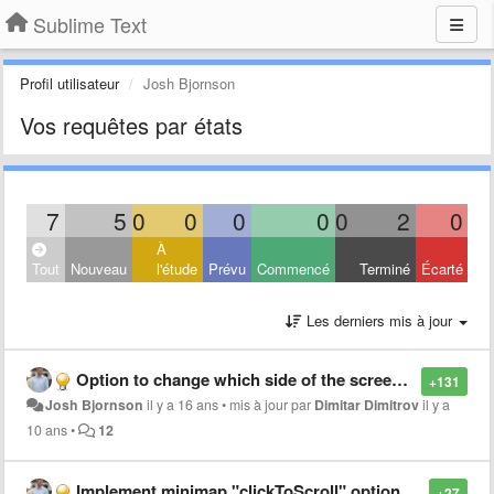
Sublime Text
Profil utilisateur
Josh Bjornson
Vos requêtes par états
7
5
0
0
0
0
0
2
0
À
Tout
Nouveau
l'étude
Prévu
Commencé
Terminé
Écarté
Les derniers mis à jour
Option to change which side of the screen the minimap is on
+131
Josh Bjornson
il y a 16 ans
•
mis à jour par
Dimitar Dimitrov
il y a
10 ans
•
12
Implement minimap "clickToScroll" option to allow jumping to text rather than position
+27