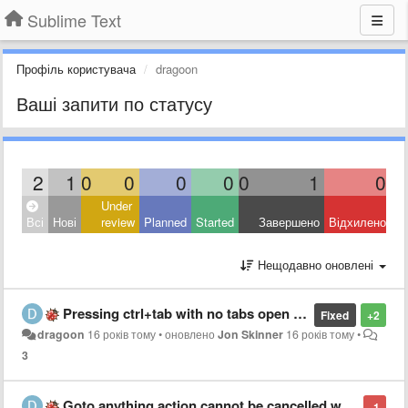
Sublime Text
Профіль користувача
dragoon
Ваші запити по статусу
2
1
0
0
0
0
0
1
0
Under
Всі
Нові
review
Planned
Started
Завершено
Відхилено
Нещодавно оновлені
Pressing ctrl+tab with no tabs open right after startup crashes the editor
Fixed
+2
dragoon
16 років тому
•
оновлено
Jon Skinner
16 років тому
•
3
Goto anything action cannot be cancelled with esc
-1