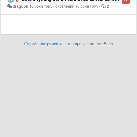
dragoon
16 років тому
•
оновлений
16 років тому
•
2
Служба підтримки клієнтів
працює на UserEcho