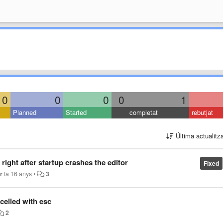
0
0
0
0
1
Planned
Started
completat
rebutjat
Última actualitz
right after startup crashes the editor
Fixed
r
fa 16 anys
•
3
celled with esc
2