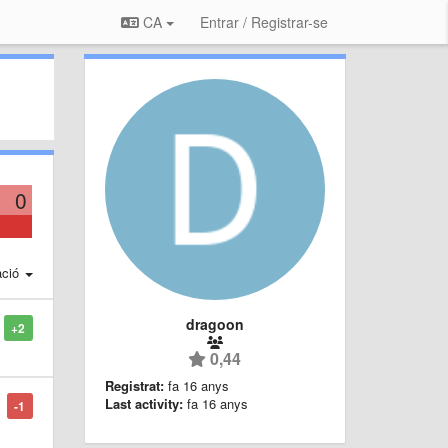
CA
Entrar / Registrar-se
0
ació
dragoon
+2
0,44
Registrat:
fa 16 anys
Last activity:
fa 16 anys
-1