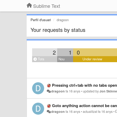
Sublime Text
Perfil d'usuari
dragoon
Your requests by status
2
1
0
Tots
Nou
Under review
Pressing ctrl+tab with no tabs open 
dragoon
fa 16 anys
•
updated by
Jon Skinne
Goto anything action cannot be can
dragoon
fa 16 anys
•
actualitzat
fa 16 anys
•