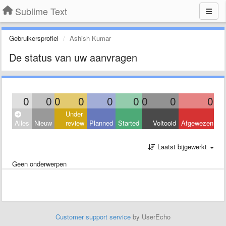
Sublime Text
Gebruikersprofiel
Ashish Kumar
De status van uw aanvragen
0
0
0
0
0
0
0
0
0
Under
Alles
Nieuw
review
Planned
Started
Voltooid
Afgewezen
Laatst bijgewerkt
Geen onderwerpen
Customer support service
by UserEcho