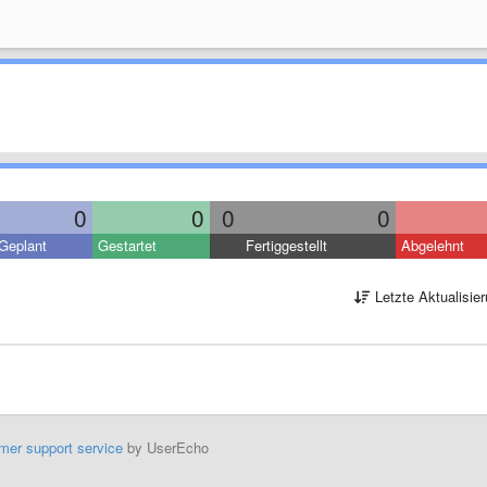
0
0
0
0
Geplant
Gestartet
Fertiggestellt
Abgelehnt
Letzte Aktualisie
mer support service
by UserEcho