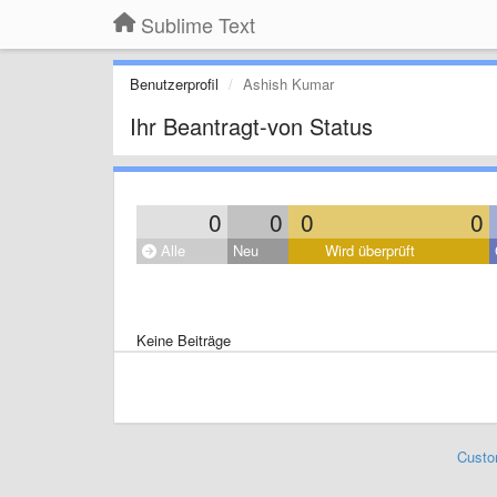
Sublime Text
Benutzerprofil
Ashish Kumar
Ihr Beantragt-von Status
0
0
0
0
Alle
Neu
Wird überprüft
Keine Beiträge
Custo