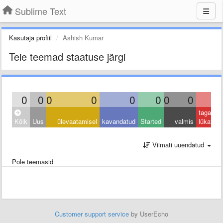
Sublime Text
Kasutaja profiil
Ashish Kumar
Teie teemad staatuse järgi
0
0
0
0
0
0
0
0
0
tagasi
Kõik
Uus
ülevaatamisel
kavandatud
Started
valmis
lükatud
Viimati uuendatud
Pole teemasid
Customer support service
by UserEcho