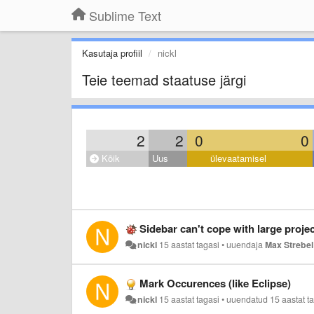
Sublime Text
Kasutaja profiil
nickl
Teie teemad staatuse järgi
2
2
0
0
Kõik
Uus
ülevaatamisel
Sidebar can't cope with large proje
nickl
15 aastat tagasi
•
uuendaja
Max Strebel
Mark Occurences (like Eclipse)
nickl
15 aastat tagasi
•
uuendatud
15 aastat t