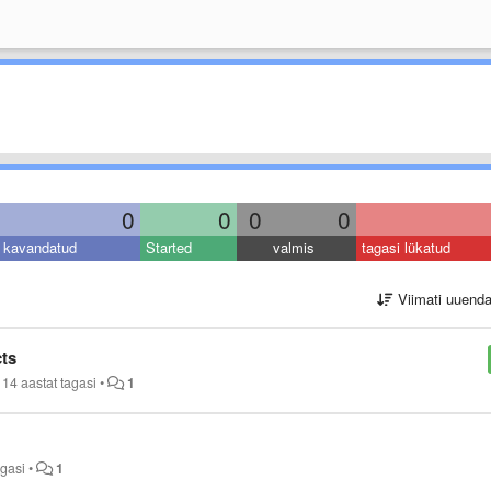
0
0
0
0
kavandatud
Started
valmis
tagasi lükatud
Viimati uuend
cts
14 aastat tagasi
•
1
agasi
•
1