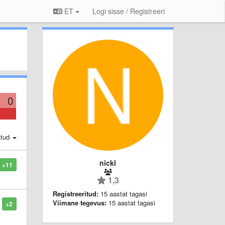
ET
Logi sisse / Registreeri
0
atud
nickl
+11
1,3
Registreeritud:
15 aastat tagasi
Viimane tegevus:
15 aastat tagasi
+2