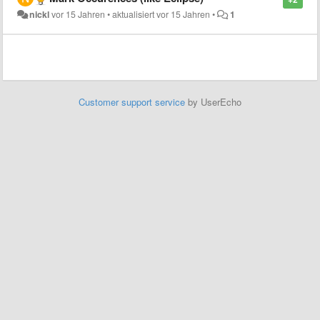
nickl
vor 15 Jahren
•
aktualisiert
vor 15 Jahren
•
1
Customer support service
by UserEcho