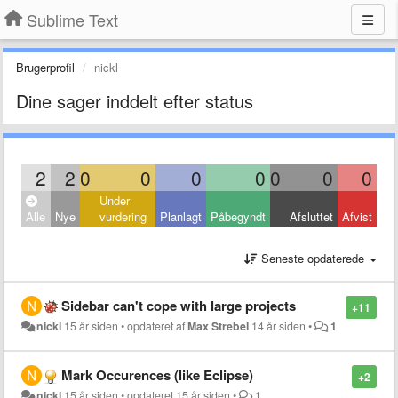
Sublime Text
Brugerprofil
nickl
Dine sager inddelt efter status
2
2
0
0
0
0
0
0
0
Under
Alle
Nye
vurdering
Planlagt
Påbegyndt
Afsluttet
Afvist
Seneste opdaterede
Sidebar can't cope with large projects
+11
nickl
15 år siden
•
opdateret af
Max Strebel
14 år siden
•
1
Mark Occurences (like Eclipse)
+2
nickl
15 år siden
•
opdateret
15 år siden
•
1