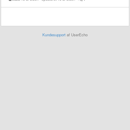
Kundesupport
af UserEcho