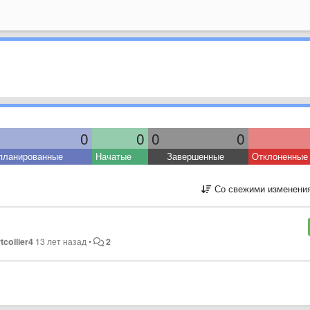
0
0
0
0
планированные
Начатые
Завершенные
Отклоненные
Со свежими изменени
tcollier4
13 лет назад
•
2