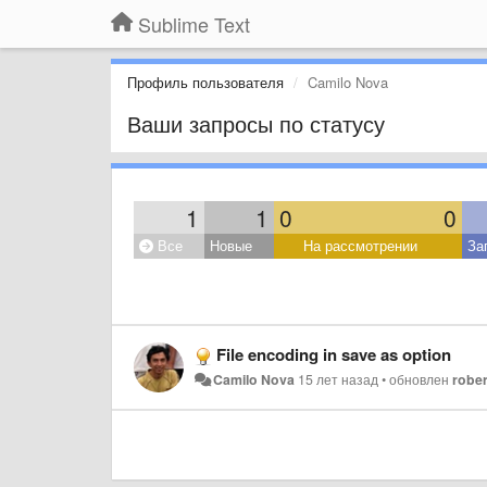
Sublime Text
Профиль пользователя
Camilo Nova
Ваши запросы по статусу
1
1
0
0
Все
Новые
На рассмотрении
За
File encoding in save as option
Camilo Nova
15 лет назад
•
обновлен
rober