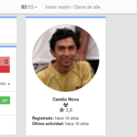
ES
Iniciar sesión / Darse de alta
0
ción
Camilo Nova
+21
3,6
Registrado:
hace 15 años
Última actividad:
hace 15 años