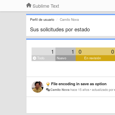
Sublime Text
Perfil de usuario
Camilo Nova
Sus solicitudes por estado
1
1
0
0
Todo
Nuevo
En revisión
File encoding in save as option
Camilo Nova
hace 15 años
•
actualizado por