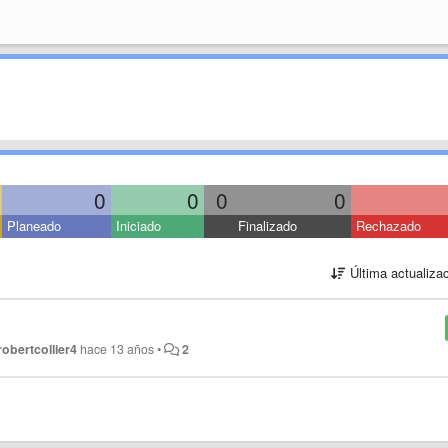
0
0
0
0
Planeado
Iniciado
Finalizado
Rechazado
Última actualiza
robertcollier4
hace 13 años
•
2