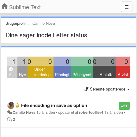
Sublime Text
Brugerprofil
Camilo Nova
Dine sager inddelt efter status
1
1
0
0
0
0
0
0
0
Under
Alle
Nye
vurdering
Planlagt
Påbegyndt
Afsluttet
Afvist
Seneste opdaterede
File encoding in save as option
+21
Camilo Nova
15 år siden
•
opdateret af
robertcollier4
13 år siden
•
2