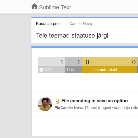
Sublime Text
Kasutaja profiil
Camilo Nova
Teie teemad staatuse järgi
1
1
0
0
Kõik
Uus
ülevaatamisel
File encoding in save as option
Camilo Nova
15 aastat tagasi
•
uuendaja
rob