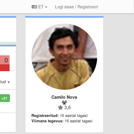
ET
Logi sisse / Registreeri
0
atud
Camilo Nova
+21
3,6
Registreeritud:
15 aastat tagasi
Viimane tegevus:
15 aastat tagasi