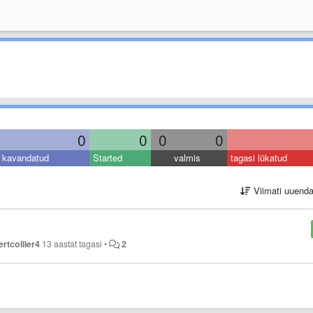
0
0
0
0
kavandatud
Started
valmis
tagasi lükatud
Viimati uuend
ertcollier4
13 aastat tagasi
•
2