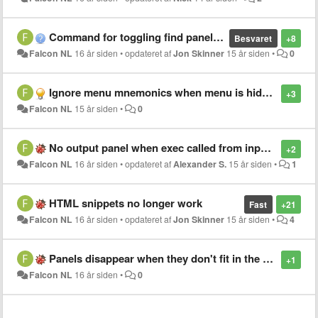
Command for toggling find panel settings
Besvaret
+8
Falcon NL
16 år siden
•
opdateret af
Jon Skinner
15 år siden
•
0
Ignore menu mnemonics when menu is hidden
+3
Falcon NL
15 år siden
•
0
No output panel when exec called from input panel
+2
Falcon NL
16 år siden
•
opdateret af
Alexander S.
15 år siden
•
1
HTML snippets no longer work
Fast
+21
Falcon NL
16 år siden
•
opdateret af
Jon Skinner
15 år siden
•
4
Panels disappear when they don't fit in the window
+1
Falcon NL
16 år siden
•
0