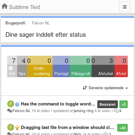
Sublime Text
Brugerprofil
Falcon NL
Dine sager inddelt efter status
7
4
0
0
0
0
0
3
0
Under
Alle
Nye
vurdering
Planlagt
Påbegyndt
Afsluttet
Afvist
Seneste opdaterede
Has the command to toggle word wrapping been implemented yet?
Besvaret
+3
Falcon NL
16 år siden
•
opdateret af
jaming ring
9 år siden
•
8
Dragging last file from a window should close window
+42
Falcon NL
16 år siden
•
opdateret af
Nick
14 år siden
•
2