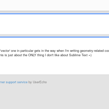
'vector' one in particular gets in the way when I'm writing geometry-related co
this is just about the ONLY thing I don't like about Sublime Text =)
mer support service
by UserEcho