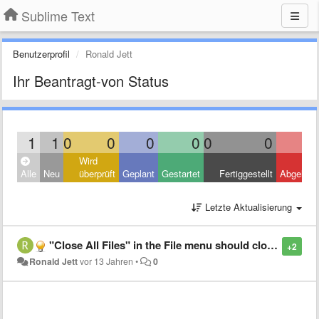
Sublime Text
Benutzerprofil
Ronald Jett
Ihr Beantragt-von Status
1
1
0
0
0
0
0
0
Wird
Alle
Neu
überprüft
Geplant
Gestartet
Fertiggestellt
Abgelehn
Letzte Aktualisierung
"Close All Files" in the File menu should close all saved files first.
+2
Ronald Jett
vor 13 Jahren
•
0