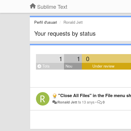
Sublime Text
Perfil d'usuari
Ronald Jett
Your requests by status
1
1
0
Tots
Nou
Under review
"Close All Files" in the File menu sho
Ronald Jett
fa 13 anys
•
0