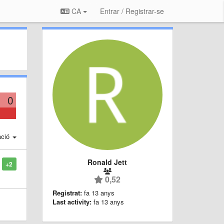
CA
Entrar / Registrar-se
0
ació
Ronald Jett
+2
0,52
Registrat:
fa 13 anys
Last activity:
fa 13 anys